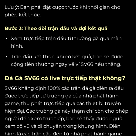
Lưu ý: Bạn phải đặt cược trước khi thời gian cho
phép kết thúc.
Bước 3: Theo dõi trận đấu và đợi kết quả
Xem trực tiếp trận đấu từ trường gà qua màn
hình.
Trận đấu kết thúc, khi có kết quả, bạn sẽ được
cộng tiền thưởng ngay về ví SV66 nếu thắng.
Đá Gà SV66 có live trực tiếp thật không?
SV66 khẳng định 100% các trận đá gà diễn ra đều
được trực tiếp từ trường gà của nhà phát hành
game, thu phát trực tiếp qua các thiết bị truyền
hiện đại. Các trường gà này thậm chí còn cho phép
người đến xem trực tiếp, bạn sẽ thấy được người
xem cổ vũ và di chuyển trong khung hình. Điển
hình là các trận cầu đến từ nhà phát hành game