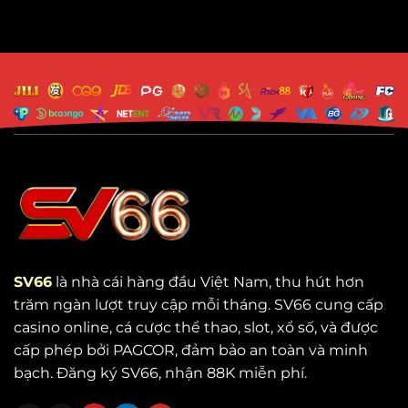
SV66
là nhà cái hàng đầu Việt Nam, thu hút hơn
trăm ngàn lượt truy cập mỗi tháng. SV66 cung cấp
casino online, cá cược thể thao, slot, xổ số, và được
cấp phép bởi PAGCOR, đảm bảo an toàn và minh
bạch. Đăng ký SV66, nhận 88K miễn phí.