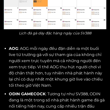
Lịch đá gà dày đặc hàng ngày của SV388
AOG
: AOG mỗi ngày đều đặn diễn ra một buổi
live từ trường gà với sự tham gia của không chỉ
người xem trực tuyến mà cả những người đến
xem trực tiếp. Vì thế AOG thu hút người chơi vì
độ chân thật hơn, tuy nhiên nhà phát hành này
lại chỉ có duy nhất một khung giờ live vào chiều
tối theo giờ Việt Nam.
ODIN GAMECOCK
: Tương tự như SV388, ODIN
đang là một trong số nhà phát hành game đá gà
nổi tiếng hiện nay, cung cấp nhiều trận đấu