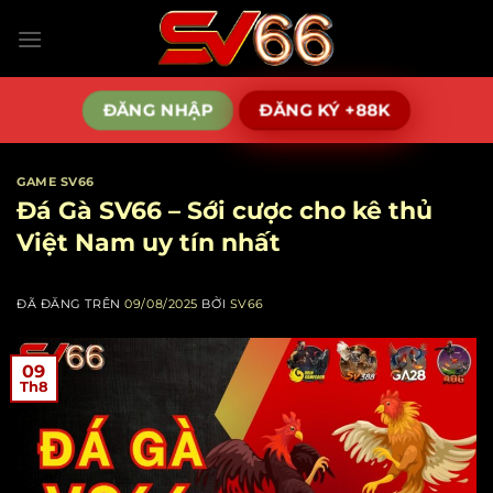
Chuyển
đến
nội
dung
ĐĂNG NHẬP
ĐĂNG KÝ +88K
GAME SV66
Đá Gà SV66 – Sới cược cho kê thủ
Việt Nam uy tín nhất
ĐÃ ĐĂNG TRÊN
09/08/2025
BỞI
SV66
09
Th8