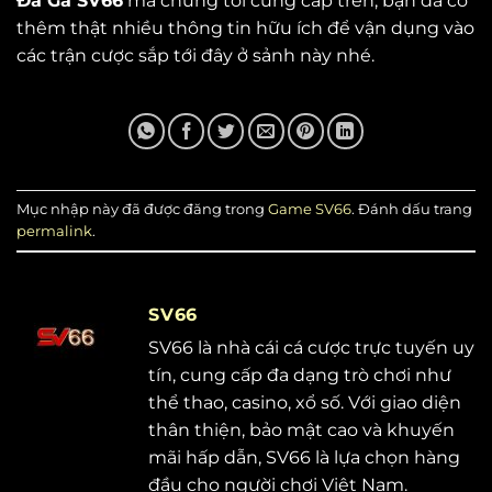
Đá Gà SV66
mà chúng tôi cung cấp trên, bạn đã có
thêm thật nhiều thông tin hữu ích để vận dụng vào
các trận cược sắp tới đây ở sảnh này nhé.
Mục nhập này đã được đăng trong
Game SV66
. Đánh dấu trang
permalink
.
SV66
SV66 là nhà cái cá cược trực tuyến uy
tín, cung cấp đa dạng trò chơi như
thể thao, casino, xổ số. Với giao diện
thân thiện, bảo mật cao và khuyến
mãi hấp dẫn, SV66 là lựa chọn hàng
đầu cho người chơi Việt Nam.