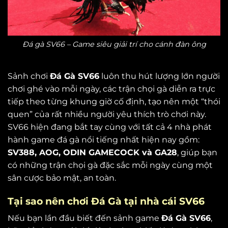
Đá gà SV66 – Game siêu giải trí cho cánh đàn ông
Sảnh chơi
Đá Gà SV66
luôn thu hút lượng lớn người
chơi ghé vào mỗi ngày, các trận chọi gà diễn ra trực
tiếp theo từng khung giờ cố định, tạo nên một “thói
quen” của rất nhiều người yêu thích trò chơi này.
SV66 hiện đang bắt tay cùng với tất cả 4 nhà phát
hành game đá gà nổi tiếng nhất hiện nay gồm:
SV388, AOG, ODIN GAMECOCK và GA28
, giúp bạn
có những trận chọi gà đặc sắc mỗi ngày cùng một
sân cược bảo mật, an toàn.
Tại sao nên chơi Đá Gà tại nhà cái SV66
Nếu bạn lần đầu biết đến sảnh game
Đá Gà SV66
,