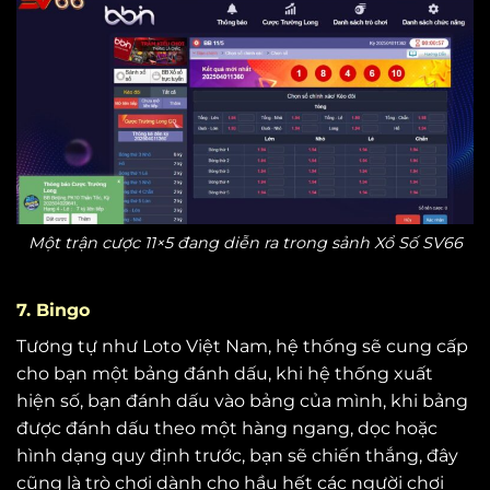
Một trận cược 11×5 đang diễn ra trong sảnh Xổ Số SV66
7. Bingo
Tương tự như Loto Việt Nam, hệ thống sẽ cung cấp
cho bạn một bảng đánh dấu, khi hệ thống xuất
hiện số, bạn đánh dấu vào bảng của mình, khi bảng
được đánh dấu theo một hàng ngang, dọc hoặc
hình dạng quy định trước, bạn sẽ chiến thắng, đây
cũng là trò chơi dành cho hầu hết các người chơi