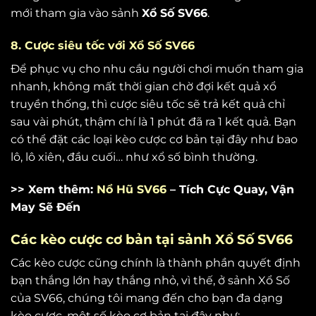
mới tham gia vào sảnh
Xổ Số SV66
.
8. Cược siêu tốc với Xổ Số SV66
Để phục vụ cho nhu cầu người chơi muốn tham gia
nhanh, không mất thời gian chờ đợi kết quả xổ
truyền thống, thì cược siêu tốc sẽ trả kết quả chỉ
sau vài phút, thậm chí là 1 phút đã ra 1 kết quả. Bạn
có thể đặt các loại kèo cược cơ bản tại đây như bao
lô, lô xiên, đầu cuối… như xổ số bình thường.
>> Xem thêm:
Nổ Hũ SV66
– Tích Cực Quay, Vận
May Sẽ Đến
Các kèo cược cơ bản tại sảnh Xổ Số SV66
Các kèo cược cũng chính là thành phần quyết định
bạn thắng lớn hay thắng nhỏ, vì thế, ở sảnh Xổ Số
của SV66, chúng tôi mang đến cho bạn đa dạng
kèo cược, một số kèo cơ bản tại đây như: