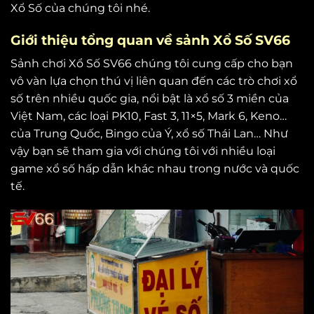
Xổ Số của chúng tôi nhé.
Giới thiệu tổng quan về sảnh Xổ Số SV66
Sảnh chơi Xổ Số SV66 chúng tôi cung cấp cho bạn
vô vàn lựa chọn thú vị liên quan đến các trò chơi xổ
số trên nhiều quốc gia, nổi bật là xổ số 3 miền của
Việt Nam, các loại PK10, Fast 3, 11×5, Mark 6, Keno…
của Trung Quốc, Bingo của Ý, xổ số Thái Lan… Như
vậy bạn sẽ tham gia với chúng tôi với nhiều loại
game xổ số hấp dẫn khác nhau trong nước và quốc
tế.