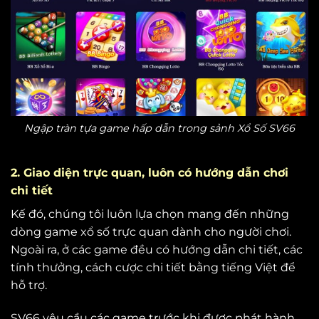
Ngập tràn tựa game hấp dẫn trong sảnh Xổ Số SV66
2. Giao diện trực quan, luôn có hướng dẫn chơi
chi tiết
Kế đó, chúng tôi luôn lựa chọn mang đến những
dòng game xổ số trực quan dành cho người chơi.
Ngoài ra, ở các game đều có hướng dẫn chi tiết, các
tính thưởng, cách cược chi tiết bằng tiếng Việt để
hỗ trợ.
SV66 yêu cầu các game trước khi được phát hành