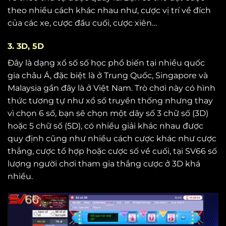
theo nhiều cách khác nhau như, cược vị trí về đích
của các xe, cược đầu cuối, cược xiên…
3. 3D, 5D
Đây là dạng xổ số số học phổ biến tại nhiều quốc
gia châu Á, đặc biệt là ở Trung Quốc, Singapore và
Malaysia gần đây là ở Việt Nam. Trò chơi này có hình
thức tương tự như xổ số truyền thống nhưng thay
vì chọn 6 số, bạn sẽ chọn một dãy số 3 chữ số (3D)
hoặc 5 chữ số (5D), có nhiều giải khác nhau được
quy định cũng như nhiều cách cược khác như cược
thẳng, cược tổ hợp hoặc cược số về cuối, tại SV66 số
lượng người chơi tham gia thắng cược ở 3D khá
nhiều.