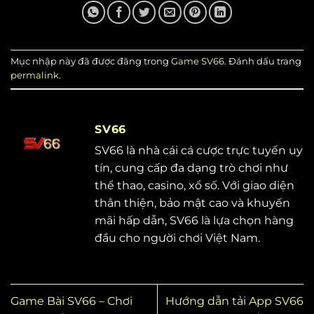
Mục nhập này đã được đăng trong
Game SV66
. Đánh dấu trang
permalink
.
SV66
SV66 là nhà cái cá cược trực tuyến uy
tín, cung cấp đa dạng trò chơi như
thể thao, casino, xổ số. Với giao diện
thân thiện, bảo mật cao và khuyến
mãi hấp dẫn, SV66 là lựa chọn hàng
đầu cho người chơi Việt Nam.
Game Bài SV66 – Chơi
Hướng dẫn tải App SV66