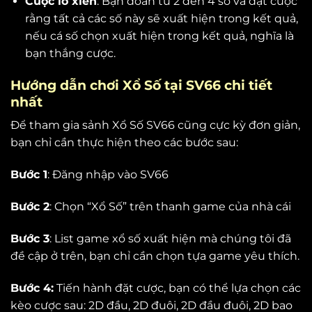
Cược lô xiên
: Bạn đoán từ 2 đến 4 số và đặt cược
rằng tất cả các số này sẽ xuất hiện trong kết quả,
nếu cá số chọn xuất hiện trong kết quả, nghĩa là
bạn thắng cược.
Hướng dẫn chơi Xổ Số tại SV66 chi tiết
nhất
Để tham gia sảnh Xổ Số SV66 cũng cực kỳ đơn giản,
bạn chỉ cần thực hiện theo các bước sau:
Bước 1
: Đăng nhập vào SV66
Bước 2
: Chọn “Xổ Số” trên thanh game của nhà cái
Bước 3
: List game xổ số xuất hiện mà chúng tôi đã
đề cập ở trên, bạn chỉ cần chọn tựa game yêu thích.
Bước 4:
Tiến hành đặt cược, bạn có thể lựa chọn các
kèo cược sau: 2D đầu, 2D đuôi, 2D đầu đuôi, 2D bao