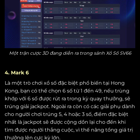
Một trận cược 3D đang diễn ra trong sảnh Xổ Số SV66
4. Mark 6
Là một trò chơi xổ số đặc biệt phổ biến tại Hong
Kong, bạn có thể chọn 6 số từ 1 đến 49, nếu trùng
khớp với 6 số được rút ra trong kỳ quay thưởng, sẽ
trúng giải jackpot. Ngoài ra còn có các giải phụ dành
cho người chơi trúng 5, 4 hoặc 3 số, điểm đặc biệt
nhất là jackpot sẽ được cộng dồn lại cho đến khi
tìm được người thắng cuộc, vì thế nâng tổng giá trị
thưởng lên cực kỳ lớn.