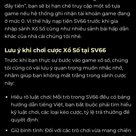
đầy tiền”, bạn sẽ bị hạn chế truy cập một số tựa
game nếu hệ thống ghi nhận tài khoản game đang
ở mức 0. Vì thế hãy nạp tiền SV66 trước khi gia
nhập sảnh Xổ Số cũng như nhiều sảnh bài hấp dẫn
khác của nhà cái chúng tôi nhé.
Lưu ý khi chơi cược Xổ Số tại SV66
Trước khi bạn thực sự bước vào game xổ số, chúng
tôi cũng có vài lưu ý quan trọng muốn nhắc nhở,
nhằm giúp bạn không mất trắng trong sảnh cược
này:
Hiểu rõ luật chơi: Mỗi trò trong SV66 đều có bảng
hướng dẫn tiếng Việt, bạn bắt buộc phải tìm hiểu
kỹ luật chơi, các loại kèo cược, tỷ lệ trả thưởng để
quyết định.
Giữ bình tĩnh: Đối với các trò chơi vừa mang chiến