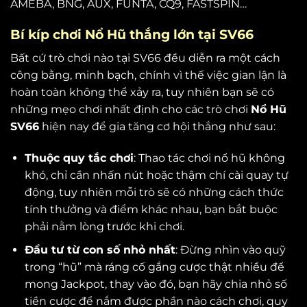
AMEBA, BNG, AUX, FUNTA, CQ9, FASTSPIN…
Bí kíp chơi Nổ Hũ thắng lớn tại SV66
Bất cứ trò chơi nào tại SV66 đều diễn ra một cách
công bằng, minh bạch, chính vì thế việc gian lận là
hoàn toàn không thể xảy ra, tuy nhiên bạn sẽ có
những mẹo chơi nhất định cho các trò chơi
Nổ Hũ
SV66
hiện nay để gia tăng cơ hội thắng như sau:
Thuộc quy tắc chơi
: Thao tác chơi nổ hũ không
khó, chỉ cần nhấn nút hoặc thậm chí cài quay tự
động, tuy nhiên mỗi trò sẽ có những cách thức
tính thưởng và điểm khác nhau, bạn bắt buộc
phải nằm lòng trước khi chơi.
Đầu tư từ con số nhỏ nhất
: Đừng nhìn vào quỹ
trong “hũ” mà ráng cố gắng cược thật nhiều để
mong Jackpot, thay vào đó, bạn hãy chia nhỏ số
tiền cược để nắm được phần nào cách chơi, quy