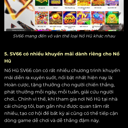
SV66 mang đến vô vàn thể loại Nổ Hũ khác nhau
5. SV66 có nhiều khuyến mãi dành riêng cho Nổ
Hũ
Nổ Hũ SV66 còn có rất nhiều chương trình khuyến
mãi diễn ra xuyên suốt, nổi bật nhất hiện nay là:
Hoàn cược, tặng thưởng cho người chiến thắng,
phát thưởng mỗi ngày, mỗi tuần, giải cứu người
chơi… Chính vì thế, khi tham gia nơi Nổ Hũ tại nhà
cái chúng tôi, bạn gần như được quan tâm rất
nhiều, tạo cơ hội để bất kỳ ai cũng có thể tiếp cận
dòng game dễ chơi và dễ thắng đậm này.