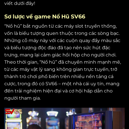
viết dưới đây!
Sơ lược về game Nổ Hũ SV66
“Nổ hũ” bắt nguồn từ các máy slot truyền thống,
vốn là biểu tượng quen thuộc trong các sòng bạc.
Những cỗ máy này với các cuộn quay đầy màu sắc
và biểu tượng độc đáo đã tạo nên sức hút đặc
trưng, mang lại cảm giác hồi hộp cho người chơi.
Theo thời gian, “Nổ hũ” đã chuyển mình mạnh mẽ,
từ các máy vật lý sang không gian trực tuyến, trở
thành trò chơi phổ biến trên nhiều nền tảng cá
cược, trong đó có SV66 – một nhà cái uy tín, mang
đến trải nghiệm hiện đại và cơ hội hấp dẫn cho
người tham gia.