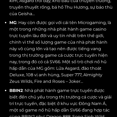
kim, Asgard trỗi dậy, kho báu của thuyền trưởng,
truyền thuyết rồng, bá hổ Thu Hương, sự báo thù
của Geisha…
MG
: Hay còn được gọi với cái tên Microgaming, là
một trong những nhà phát hành game casino
trực tuyến lâu đời và uy tín nhất trên thế giới,
chính vì thế số lượng game của nhà phát hành
này vô cùng lớn và tạo nên được tiếng vang
trong thị trường game cá cược trực tuyến hiện
nay, trong đó có cả SV66. Một số trò chơi nổ hũ
hấp dẫn của MG gồm: Lửa Asgard, đào thoát
Deluxe, 108 vị anh hùng, Super 777, Almighty
Zeus Wilds, Fire and Roses – Joker…
BBIN2
: Nhà phát hành game trực tuyến được
biết đến chủ yếu trong thị trường cá cược và giải
trí trực tuyến, đặc biệt ở khu vực Đông Nam Á,
một số game nổ hũ hấp dẫn SV66 đang hợp tác
cùng BBIN2 như: Dragon 888, Song Sinh Wild,