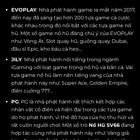
EVOPLAY
: Nhà phát hành game ra mắt năm 2017,
đến nay đã sáng tạo hơn 200 tựa game cá cược
khác nhau trong đó nổi bật với các tựa game nổ
hũ. Một số game nổ hũ đáng chú ý của EVOPLAY
như: Vòng Át, Slot quay hũ, guồng quay Dubai,
đấu sĩ Epic, kho báu cá heo…
JILY
: Nhà phát hành nổi tiếng trong ngành
iGaming với loạt game trong nổ hũ và bắn cá. Vài
tựa game nổ hũ làm nên tiếng vang của nhà
phát hành này như: Super Ace, Golden Empire,
điên cuồng 777…
PG
: PG là nhà phát hành rất thích kết hợp các
nhân vật cổ điển và hiện đại trong các tựa game
do họ phát hành, vì thế đồ họa của họ thu hút và
rất cuốn người chơi. Một số trò
Nổ Hũ SV66
đang
hợp tác cùng nhà phát hành này như: Vàng giả