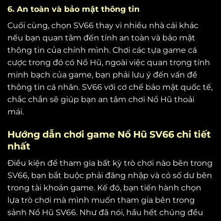
6. An toàn và bảo mật thông tin
Cuối cùng, chọn SV66 thay vì nhiều nhà cái khác
nếu bạn quan tâm đến tính an toàn và bảo mật
thông tin của chính mình. Chơi các tựa game cá
cược trong đó có Nổ Hũ, ngoài việc quan trọng tính
minh bạch của game, bạn phải lưu ý đến vấn đề
thông tin cá nhân. SV66 với cơ chế bảo mật quốc tế,
chắc chắn sẽ giúp bạn an tâm chơi Nổ Hũ thoải
mái.
Hướng dẫn chơi game Nổ Hũ SV66 chi tiết
nhất
Điều kiện để tham gia bất kỳ trò chơi nào bên trong
SV66, bạn bắt buộc phải đăng nhập và có số dư bên
trong tài khoản game. Kế đó, bạn tiến hành chọn
lựa trò chơi mà mình muốn tham gia bên trong
sảnh Nổ Hũ SV66. Như đã nói, hầu hết chúng đều