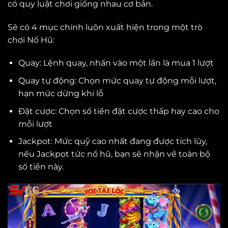
có quy luật chơi giống nhau cơ bản.
Sẽ có 4 mục chính luôn xuất hiện trong một trò
chơi Nổ Hũ:
Quay: Lệnh quay, nhấn vào một lần là mua 1 lượt
Quay tự động: Chọn mức quay tự động mỗi lượt,
hạn mức dừng khi lỗ
Đặt cược: Chọn số tiền đặt cược thấp hay cao cho
mỗi lượt
Jackpot: Mức quỹ cao nhất đang được tích lũy,
nếu Jackpot tức nổ hũ, bạn sẽ nhận về toàn bộ
số tiền này.