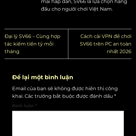
mãi hấp dẫn, SV66 là lựa chọn hàng
đầu cho người chơi Việt Nam.
Đại lý SV66 – Cùng hợp
Cách cài VPN để chơi
tác kiếm tiền tỷ mỗi
SV66 trên PC an toàn
tháng
nhất 2026
Để lại một bình luận
Email của bạn sẽ không được hiển thị công
khai.
Các trường bắt buộc được đánh dấu
*
Bình luận
*