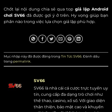
Chốt lại nội dung chia sẻ qua top
giả lập Android
chơi SV66
đã được gợi ý ở trên. Hy vọng giúp bạn
phần nào trong việc lựa chọn giả lập phù hợp.
Mục nhập này đã được đăng trong
Tin Tức SV66
. Đánh dấu
trang
permalink
.
SV66
SV66 là nhà cái cá cược trực tuyến uy
tín, cung cấp đa dạng trò chơi như
thể thao, casino, xổ số. Với giao diện
thân thiện, bảo mật cao và khuyến