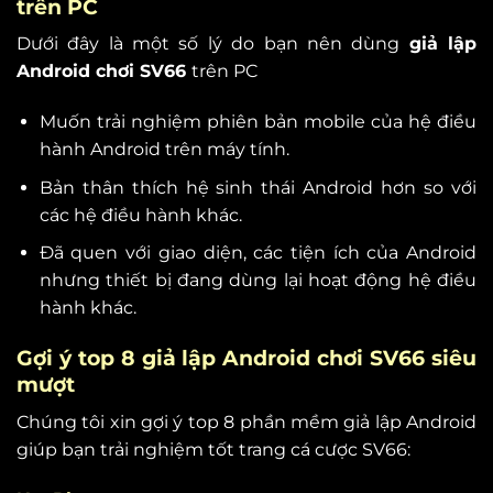
trên PC
Dưới đây là một số lý do bạn nên dùng
giả lập
Android chơi SV66
trên PC
Muốn trải nghiệm phiên bản mobile của hệ điều
hành Android trên máy tính.
Bản thân thích hệ sinh thái Android hơn so với
các hệ điều hành khác.
Đã quen với giao diện, các tiện ích của Android
nhưng thiết bị đang dùng lại hoạt động hệ điều
hành khác.
Gợi ý top 8 giả lập Android chơi SV66 siêu
mượt
Chúng tôi xin gợi ý top 8 phần mềm giả lập Android
giúp bạn trải nghiệm tốt trang cá cược SV66: