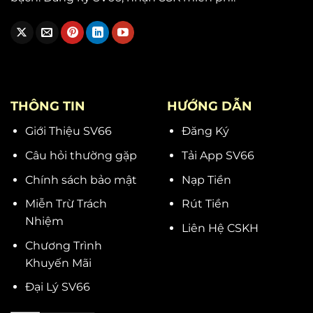
THÔNG TIN
HƯỚNG DẪN
Giới Thiệu SV66
Đăng Ký
Câu hỏi thường gặp
Tải App SV66
Chính sách bảo mật
Nạp Tiền
Miễn Trừ Trách
Rút Tiền
Nhiệm
Liên Hệ CSKH
Chương Trình
Khuyến Mãi
Đại Lý SV66