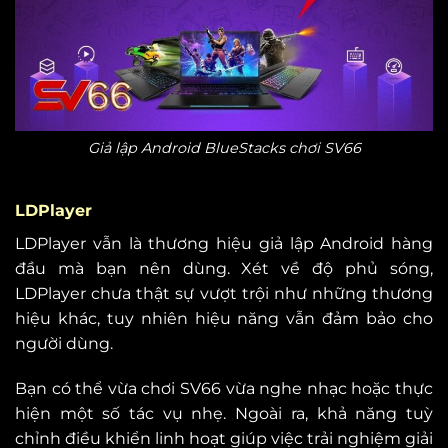
Giả lập Android BlueStacks chơi SV66
LDPlayer
LDPlayer vẫn là thương hiệu giả lập Android hàng
đầu mà bạn nên dùng. Xét về độ phủ sóng,
LDPlayer chưa thật sự vượt trội như những thương
hiệu khác, tuy nhiên hiệu năng vẫn đảm bảo cho
người dùng.
Bạn có thể vừa chơi SV66 vừa nghe nhạc hoặc thực
hiện một số tác vụ nhẹ. Ngoài ra, khả năng tuỳ
chỉnh điều khiển linh hoạt giúp việc trải nghiệm giải