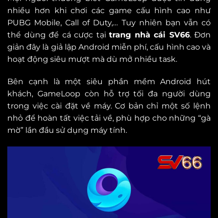
nhiều hơn khi chơi các game cấu hình cao như
PUBG Mobile, Call of Duty,… Tuy nhiên bạn vẫn có
thể dùng để cá cược tại
trang nhà cái SV66
. Đơn
giản đây là giả lập Android miễn phí, cấu hình cao và
hoạt động siêu mượt mà dù mở nhiều task.
Bên cạnh là một siêu phần mềm Android hút
khách, GameLoop còn hỗ trợ tối đa người dùng
trong việc cài đặt về máy. Cơ bản chỉ một số lệnh
nhỏ để hoàn tất việc tải về, phù hợp cho những “gà
mờ” lần đầu sử dụng máy tính.