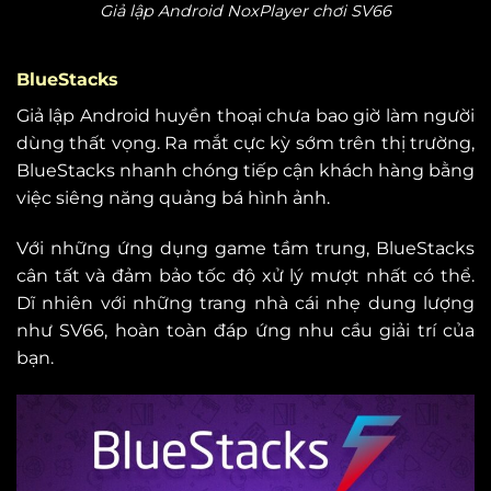
Giả lập Android NoxPlayer chơi SV66
BlueStacks
Giả lập Android huyền thoại chưa bao giờ làm người
dùng thất vọng. Ra mắt cực kỳ sớm trên thị trường,
BlueStacks nhanh chóng tiếp cận khách hàng bằng
việc siêng năng quảng bá hình ảnh.
Với những ứng dụng game tầm trung, BlueStacks
cân tất và đảm bảo tốc độ xử lý mượt nhất có thể.
Dĩ nhiên với những trang nhà cái nhẹ dung lượng
như SV66, hoàn toàn đáp ứng nhu cầu giải trí của
bạn.