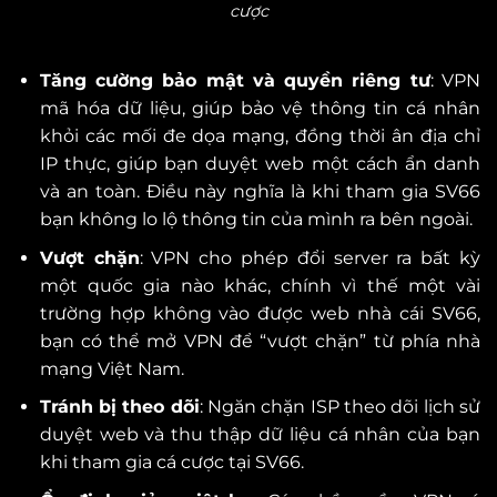
cược
Tăng cường bảo mật và quyền riêng tư
: VPN
mã hóa dữ liệu, giúp bảo vệ thông tin cá nhân
khỏi các mối đe dọa mạng, đồng thời ân địa chỉ
IP thực, giúp bạn duyệt web một cách ẩn danh
và an toàn. Điều này nghĩa là khi tham gia SV66
bạn không lo lộ thông tin của mình ra bên ngoài.
Vượt chặn
: VPN cho phép đổi server ra bất kỳ
một quốc gia nào khác, chính vì thế một vài
trường hợp không vào được web nhà cái SV66,
bạn có thể mở VPN để “vượt chặn” từ phía nhà
mạng Việt Nam.
Tránh bị theo dõi
: Ngăn chặn ISP theo dõi lịch sử
duyệt web và thu thập dữ liệu cá nhân của bạn
khi tham gia cá cược tại SV66.