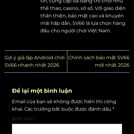
tín, cung cấp đa dạng trò chơi như
thể thao, casino, xổ số. Với giao diện
thân thiện, bảo mật cao và khuyến
mãi hấp dẫn, SV66 là lựa chọn hàng
đầu cho người chơi Việt Nam.
Gợi ý giả lập Android chơi
Chính sách bảo mật SV66
SV66 nhanh nhất 2026
mới nhất 2026
Để lại một bình luận
Email của bạn sẽ không được hiển thị công
khai.
Các trường bắt buộc được đánh dấu
*
Bình luận
*