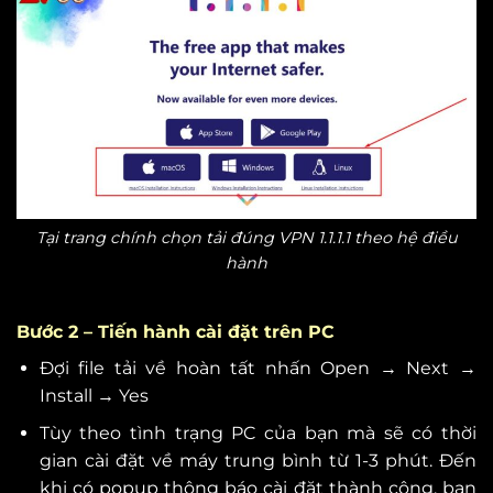
Tại trang chính chọn tải đúng VPN 1.1.1.1 theo hệ điều
hành
Bước 2 – Tiến hành cài đặt trên PC
Đợi file tải về hoàn tất nhấn Open → Next →
Install → Yes
Tùy theo tình trạng PC của bạn mà sẽ có thời
gian cài đặt về máy trung bình từ 1-3 phút. Đến
khi có popup thông báo cài đặt thành công, bạn