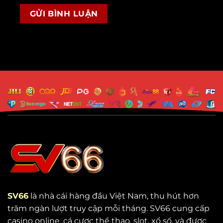
SV66
là nhà cái hàng đầu Việt Nam, thu hút hơn
trăm ngàn lượt truy cập mỗi tháng. SV66 cung cấp
casino online, cá cược thể thao, slot, xổ số, và được