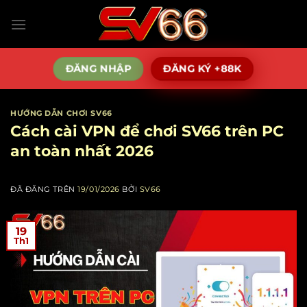
Chuyển
đến
nội
dung
ĐĂNG NHẬP
ĐĂNG KÝ +88K
HƯỚNG DẪN CHƠI SV66
Cách cài VPN để chơi SV66 trên PC
an toàn nhất 2026
ĐÃ ĐĂNG TRÊN
19/01/2026
BỞI
SV66
19
Th1