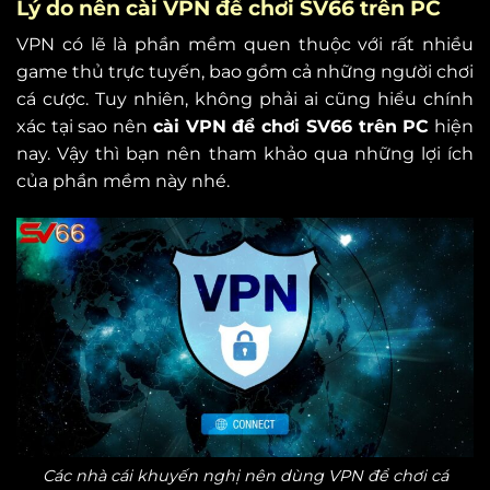
Lý do nên cài VPN để chơi SV66 trên PC
VPN có lẽ là phần mềm quen thuộc với rất nhiều
game thủ trực tuyến, bao gồm cả những người chơi
cá cược. Tuy nhiên, không phải ai cũng hiểu chính
xác tại sao nên
cài VPN để chơi SV66 trên PC
hiện
nay. Vậy thì bạn nên tham khảo qua những lợi ích
của phần mềm này nhé.
Các nhà cái khuyến nghị nên dùng VPN để chơi cá