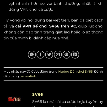
tụt nhanh hơn so với bình thường, nhất là khi
dùng VPN chơi cá cược
Hy vọng với nội dung bài viết trên, bạn đã biết cách
tải và
cài VPN để chơi SV66 trên PC
, giúp lúc chơi
không còn gặp tình trạng giật lag hoặc lo sợ thông
tin của mình bị đánh cắp nữa nhé.
Mục nhập này đã được đăng trong
Hướng Dẫn chơi SV66
. Đánh
dấu trang
permalink
.
SV66
SV66 là nhà cái cá cược trực tuyến uy