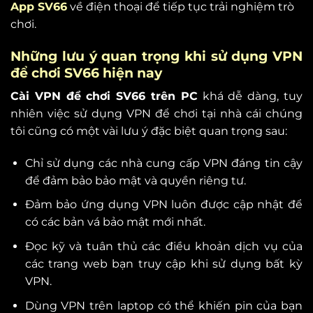
App SV66
về điện thoại để tiếp tục trải nghiệm trò
chơi.
Những lưu ý quan trọng khi sử dụng VPN
để chơi SV66 hiện nay
Cài VPN để chơi SV66 trên PC
khá dễ dàng, tuy
nhiên việc sử dụng VPN để chơi tại nhà cái chúng
tôi cũng có một vài lưu ý đặc biệt quan trọng sau:
Chỉ sử dụng các nhà cung cấp VPN đáng tin cậy
để đảm bảo bảo mật và quyền riêng tư.
Đảm bảo ứng dụng VPN luôn được cập nhật để
có các bản vá bảo mật mới nhất.
Đọc kỹ và tuân thủ các điều khoản dịch vụ của
các trang web bạn truy cập khi sử dụng bất kỳ
VPN.
Dùng VPN trên laptop có thể khiến pin của bạn