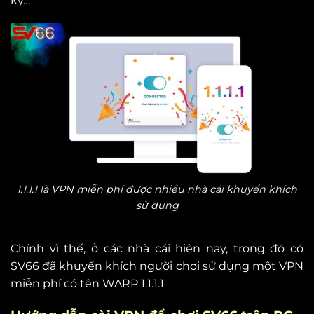
ký…
1.1.1.1 là VPN miễn phí được nhiều nhà cái khuyến khích
sử dụng
Chính vì thế, ở các nhà cái hiện nay, trong đó có
SV66 đã khuyến khích người chơi sử dụng một VPN
miễn phí có tên WARP 1.1.1.1