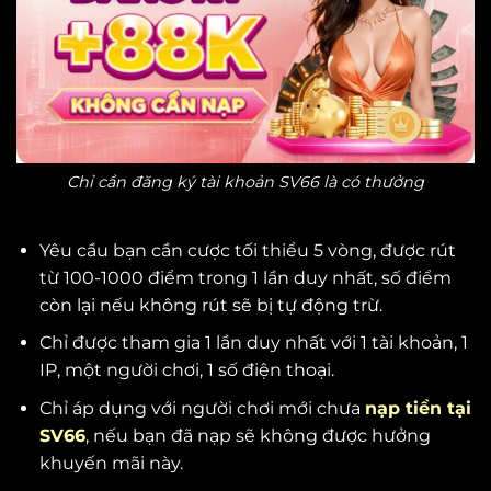
Chỉ cần đăng ký tài khoản SV66 là có thưởng
Yêu cầu bạn cần cược tối thiểu 5 vòng, được rút
từ 100-1000 điểm trong 1 lần duy nhất, số điểm
còn lại nếu không rút sẽ bị tự động trừ.
Chỉ được tham gia 1 lần duy nhất với 1 tài khoản, 1
IP, một người chơi, 1 số điện thoại.
Chỉ áp dụng với người chơi mới chưa
nạp tiền tại
SV66
, nếu bạn đã nạp sẽ không được hưởng
khuyến mãi này.