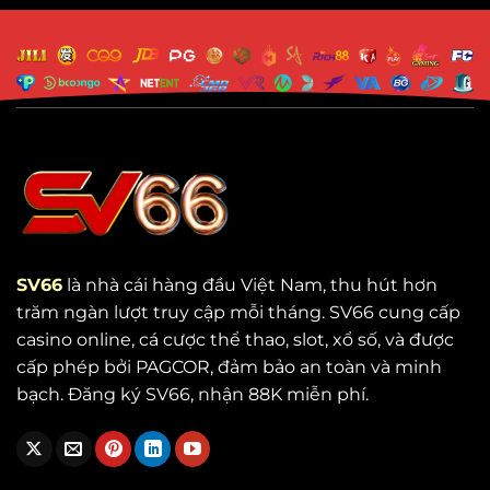
SV66
là nhà cái hàng đầu Việt Nam, thu hút hơn
trăm ngàn lượt truy cập mỗi tháng. SV66 cung cấp
casino online, cá cược thể thao, slot, xổ số, và được
cấp phép bởi PAGCOR, đảm bảo an toàn và minh
bạch. Đăng ký SV66, nhận 88K miễn phí.