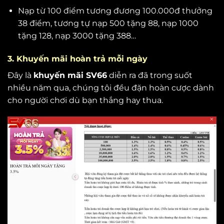
Nạp từ 100 điểm tương đương 100.000đ thưởng
38 điểm, tương tự nạp 500 tặng 88, nạp 1000
tặng 128, nạp 3000 tặng 388…
3. Khuyến mãi hoàn trả mỗi ngày
Đây là
khuyến mãi SV66
diễn ra đã trong suốt
nhiều năm qua, chúng tôi đều đặn hoàn cược dành
cho người chơi dù bạn thắng hay thua.