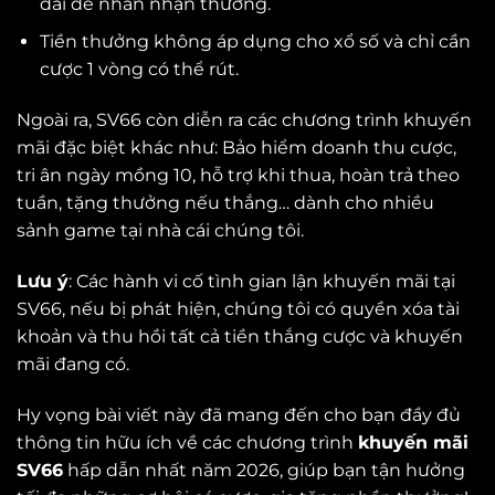
đãi để nhấn nhận thưởng.
Tiền thưởng không áp dụng cho xổ số và chỉ cần
cược 1 vòng có thể rút.
Ngoài ra, SV66 còn diễn ra các chương trình khuyến
mãi đặc biệt khác như: Bảo hiểm doanh thu cược,
tri ân ngày mồng 10, hỗ trợ khi thua, hoàn trả theo
tuần, tặng thưởng nếu thắng… dành cho nhiều
sảnh game tại nhà cái chúng tôi.
Lưu ý
: Các hành vi cố tình gian lận khuyến mãi tại
SV66, nếu bị phát hiện, chúng tôi có quyền xóa tài
khoản và thu hồi tất cả tiền thắng cược và khuyến
mãi đang có.
Hy vọng bài viết này đã mang đến cho bạn đầy đủ
thông tin hữu ích về các chương trình
khuyến mãi
SV66
hấp dẫn nhất năm 2026, giúp bạn tận hưởng