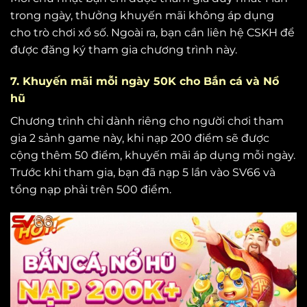
trong ngày, thưởng khuyến mãi không áp dụng
cho trò chơi xổ số. Ngoài ra, bạn cần liên hệ CSKH để
được đăng ký tham gia chương trình này.
7. Khuyến mãi mỗi ngày 50K cho Bắn cá và Nổ
hũ
Chương trình chỉ dành riêng cho người chơi tham
gia 2 sảnh game này, khi nạp 200 điểm sẽ được
cộng thêm 50 điểm, khuyến mãi áp dụng mỗi ngày.
Trước khi tham gia, bạn đã nạp 5 lần vào SV66 và
tổng nạp phải trên 500 điểm.