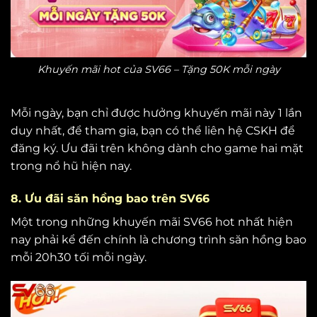
Khuyến mãi hot của SV66 – Tặng 50K mỗi ngày
Mỗi ngày, bạn chỉ được hưởng khuyến mãi này 1 lần
duy nhất, để tham gia, bạn có thể liên hệ CSKH để
đăng ký. Ưu đãi trên không dành cho game hai mặt
trong nổ hũ hiện nay.
8. Ưu đãi săn hồng bao trên SV66
Một trong những khuyến mãi SV66 hot nhất hiện
nay phải kể đến chính là chương trình săn hồng bao
mỗi 20h30 tối mỗi ngày.