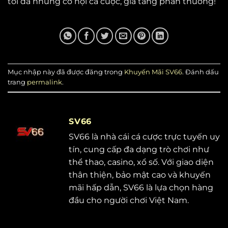
tối đa những cơ hội cá cược, gia tăng phần thưởng!
Mục nhập này đã được đăng trong
Khuyến Mãi SV66
. Đánh dấu
trang
permalink
.
SV66
SV66 là nhà cái cá cược trực tuyến uy
tín, cung cấp đa dạng trò chơi như
thể thao, casino, xổ số. Với giao diện
thân thiện, bảo mật cao và khuyến
mãi hấp dẫn, SV66 là lựa chọn hàng
đầu cho người chơi Việt Nam.