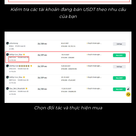
Kiểm tra các tài khoản đang bán USDT theo nhu cầu
của bạn
Chọn đối tác và thực hiện mua