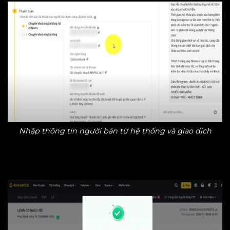
Nhập thông tin người bán từ hệ thống và giao dịch