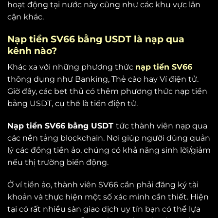
hoạt động tại nước này cũng như các khu vực lân
cận khác.
Nạp tiền SV66 bằng USDT là nạp qua
kênh nào?
Khác xa với những phương thức
nạp tiền SV66
thông dụng như Banking, Thẻ cào hay Ví điện tử.
Giờ đây, các bet thủ có thêm phương thức nạp tiền
bằng USDT, cụ thể là tiền điện tử.
Nạp tiền SV66 bằng USDT
tức thành viên nạp qua
các nền tảng blockchain. Nơi giúp người dùng quản
lý các đồng tiền ảo, chúng có khả năng sinh lời/giảm
nếu thị trường biến động.
Ở ví tiền ảo, thành viên SV66 cần phải đăng ký tài
khoản và thực hiện một số xác minh cần thiết. Hiện
tại có rất nhiều sàn giao dịch uy tín bạn có thể lựa