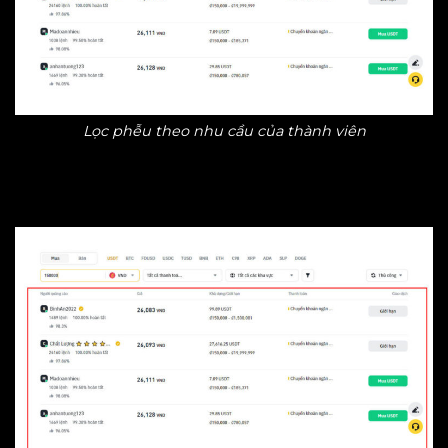
Lọc phễu theo nhu cầu của thành viên