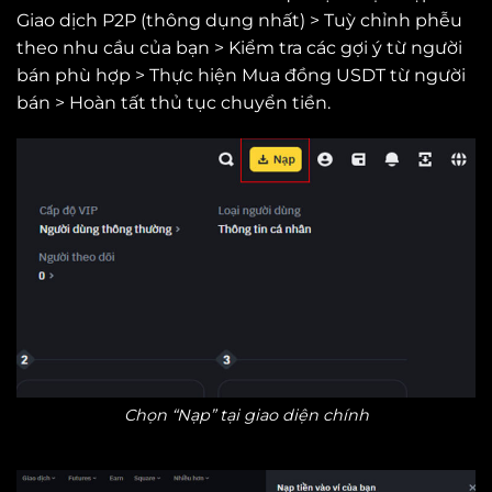
Giao dịch P2P (thông dụng nhất) > Tuỳ chỉnh phễu
theo nhu cầu của bạn > Kiểm tra các gợi ý từ người
bán phù hợp > Thực hiện Mua đồng USDT từ người
bán > Hoàn tất thủ tục chuyển tiền.
Chọn “Nạp” tại giao diện chính