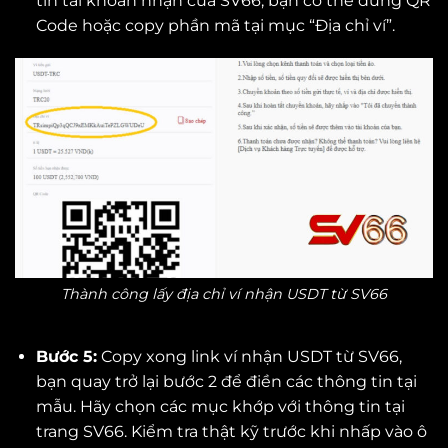
tin tài khoản nhận của SV66, bạn có thể dùng QR
Code hoặc copy phần mã tại mục “Địa chỉ ví”.
Thành công lấy địa chỉ ví nhận USDT từ SV66
Bước 5:
Copy xong link ví nhận USDT từ SV66,
bạn quay trở lại bước 2 để điền các thông tin tại
mẫu. Hãy chọn các mục khớp với thông tin tại
trang SV66. Kiểm tra thật kỹ trước khi nhấp vào ô