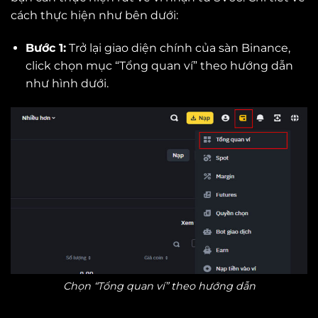
cách thực hiện như bên dưới:
Bước 1:
Trở lại giao diện chính của sàn Binance,
click chọn mục “Tổng quan ví” theo hướng dẫn
như hình dưới.
Chọn “Tổng quan ví” theo hướng dẫn