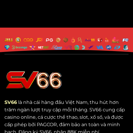
SV66
là nhà cái hàng đầu Việt Nam, thu hút hơn
trăm ngàn lượt truy cập mỗi tháng. SV66 cung cấp
casino online, cá cược thể thao, slot, xổ số, và được
cấp phép bởi PAGCOR, đảm bảo an toàn và minh
bạch. Đăng ký SV66, nhận 88K miễn phí.