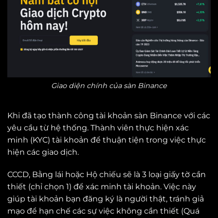
Giao diện chính của sàn Binance
Khi đã tạo thành công tài khoản sàn Binance với các
yêu cầu từ hệ thống. Thành viên thực hiện xác
minh (KYC) tài khoản để thuận tiện trong việc thực
hiện các giao dịch.
CCCD, Bằng lái hoặc Hộ chiếu sẽ là 3 loại giấy tờ cần
thiết (chỉ chọn 1) để xác minh tài khoản. Việc này
giúp tài khoản bạn đăng ký là người thật, tránh giả
mạo để hạn chế các sự việc không cần thiết (Quá