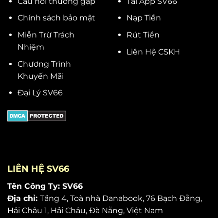
Câu hỏi thường gặp
Tải App SV66
Chính sách bảo mật
Nạp Tiền
Miễn Trừ Trách
Rút Tiền
Nhiệm
Liên Hệ CSKH
Chương Trình
Khuyến Mãi
Đại Lý SV66
LIÊN HỆ SV66
Tên Công Ty: SV66
Địa chỉ:
Tầng 4, Toà nhà Danabook, 76 Bạch Đằng,
Hải Châu 1, Hải Châu, Đà Nẵng, Việt Nam