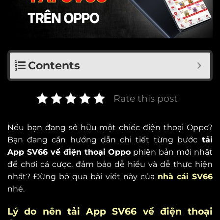
Contents
Rate this post
Nếu bạn đang sở hữu một chiếc điện thoại Oppo?
Bạn đang cần hướng dẫn chi tiết từng bước
tải
App SV66 về điện thoại Oppo
phiên bản mới nhất
để chơi cá cược, đảm bảo dễ hiểu và dễ thực hiện
nhất? Đừng bỏ qua bài viết này của
nhà cái SV66
nhé.
Lý do nên tải App SV66 về điện thoại