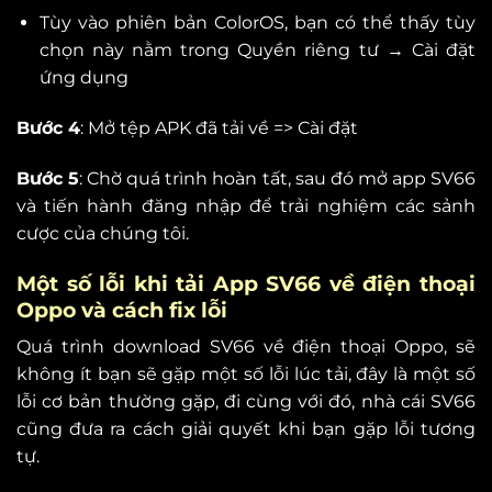
Tùy vào phiên bản ColorOS, bạn có thể thấy tùy
chọn này nằm trong Quyền riêng tư → Cài đặt
ứng dụng
Bước 4
: Mở tệp APK đã tải về => Cài đặt
Bước 5
: Chờ quá trình hoàn tất, sau đó mở app SV66
và tiến hành đăng nhập để trải nghiệm các sảnh
cược của chúng tôi.
Một số lỗi khi tải App SV66 về điện thoại
Oppo và cách fix lỗi
Quá trình download SV66 về điện thoại Oppo, sẽ
không ít bạn sẽ gặp một số lỗi lúc tải, đây là một số
lỗi cơ bản thường gặp, đi cùng với đó, nhà cái SV66
cũng đưa ra cách giải quyết khi bạn gặp lỗi tương
tự.