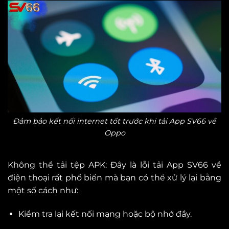
Đảm bảo kết nối internet tốt trước khi tải App SV66 về
Oppo
Không thể tải tệp APK: Đây là lỗi tải App SV66 về
điện thoại rất phổ biến mà bạn có thể xử lý lại bằng
một số cách như:
Kiểm tra lại kết nối mạng hoặc bộ nhớ đầy.