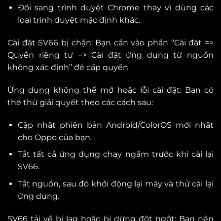
Đổi sang trình duyệt Chrome thay vì dùng các
loại trình duyệt mặc định khác.
Cài đặt SV66 bị chặn: Bạn cần vào phần “Cài đặt =>
Quyền riêng tư => Cài đặt ứng dụng từ nguồn
không xác định” để cấp quyền
Ứng dụng không thể mở hoặc lỗi cài đặt: Bạn có
thể thử giải quyết theo các cách sau:
Cập nhật phiên bản Android/ColorOS mới nhất
cho Oppo của bạn.
Tắt tất cả ứng dụng chạy ngầm trước khi cài lại
SV66.
Tắt nguồn, sau đó khởi động lại máy và thử cài lại
ứng dụng.
SV66 tải về bị lag hoặc bị dừng đột ngột: Bạn nên