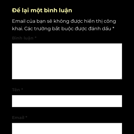
Để lại một bình luận
Email của bạn sẽ không được hiển thị công
khai.
Các trường bắt buộc được đánh dấu
*
Bình luận
*
Tên
*
Email
*