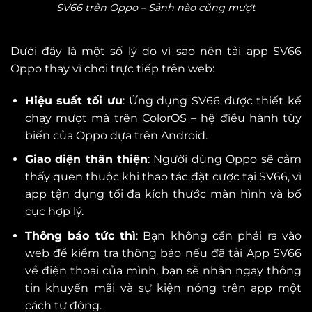
SV66 trên Oppo – Sảnh nào cũng mượt
Dưới đây là một số lý do vì sao nên tải app SV66
Oppo thay vì chơi trực tiếp trên web:
Hiệu suất tối ưu
: Ứng dụng SV66 được thiết kế
chạy mượt mà trên ColorOS – hệ điều hành tùy
biến của Oppo dựa trên Android.
Giao diện thân thiện
: Người dùng Oppo sẽ cảm
thấy quen thuộc khi thao tác đặt cược tại SV66, vì
app tận dụng tối đa kích thước màn hình và bố
cục hợp lý.
Thông báo tức thì
: Bạn không cần phải ra vào
web để kiểm tra thông báo nếu đã tải App SV66
về điện thoại của mình, bạn sẽ nhận ngay thông
tin khuyến mãi và sự kiện nóng trên app một
cách tự động.