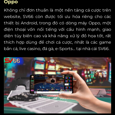
Oppo
Không chỉ đơn thuần là một nền tảng cá cược trên
website, SV66 còn được tối ưu hóa riêng cho các
thiết bị Android, trong đó có dòng máy Oppo, một
điện thoại vốn nổi tiếng với cấu hình mạnh, giao
diện tùy biến cao và khả năng xử lý đồ họa tốt, rất
thích hợp dùng để chơi cá cược, nhất là các game
bắn cá, live casino, đá gà, e-Sports… tại nhà cái SV66.