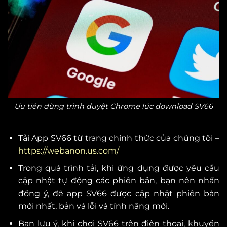
Ưu tiên dùng trình duyệt Chrome lúc download SV66
Tải App SV66 từ trang chính thức của chúng tôi –
https://webanon.us.com/
Trong quá trình tải, khi ứng dụng được yêu cầu
cập nhật tự động các phiên bản, bạn nên nhấn
đồng ý, để app SV66 được cập nhật phiên bản
mới nhất, bản vá lỗi và tính năng mới.
Bạn lưu ý, khi chơi SV66 trên điện thoại, khuyến