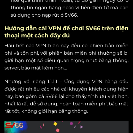
hóa quá trình thanh toán, từ đó giảm nguy cơ lộ
thông tin ngân hàng hoặc ví tiền điện tử mà bạn
sử dụng cho nạp rút ở SV66.
Hướng dẫn cài VPN để chơi SV66 trên điện
thoại một cách đầy đủ
Hầu hết các VPN hiện nay đều có phiên bản miễn
phí và tốn phí, với phiên bản miễn phí thường sẽ bị
giới hạn một số điều quan trọng như: băng thông,
server, bảo mật kém hơn…
Nhưng với riêng 1.1.1.1 – Ứng dụng VPN hàng đầu
được rất nhiều các nhà cái khuyến khích dùng hiện
nay, bao gồm cả SV66 lại cho thấy tính ưu việt hơn,
nhất là rất dễ sử dụng, hoàn toàn miễn phí, bảo mật
rất tốt, không giới hạn băng thông.