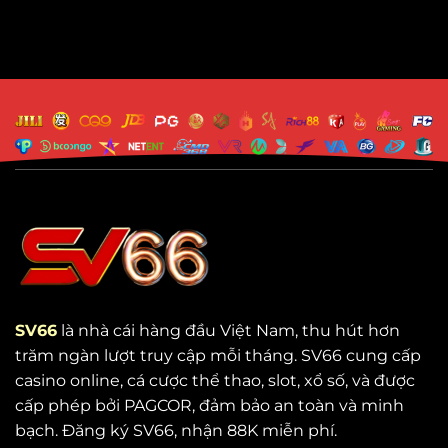
SV66
là nhà cái hàng đầu Việt Nam, thu hút hơn
trăm ngàn lượt truy cập mỗi tháng. SV66 cung cấp
casino online, cá cược thể thao, slot, xổ số, và được
cấp phép bởi PAGCOR, đảm bảo an toàn và minh
bạch. Đăng ký SV66, nhận 88K miễn phí.