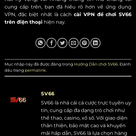
cung cấp trên, bạn đã hiểu rõ hơn về ứng dụng
VPN, đặc biệt nhất là cách
cài VPN để chơi SV66
trên điện thoại
hiện nay.
Mục nhập này đã được đăng trong
Hướng Dẫn chơi SV66
. Đánh
dấu trang
permalink
.
SV66
SV66 là nhà cái cá cược trực tuyến uy
tín, cung cấp đa dạng trò chơi như
thể thao, casino, xổ số. Với giao diện
thân thiện, bảo mật cao và khuyến
mãi hấp dẫn, SV66 là lựa chọn hàng