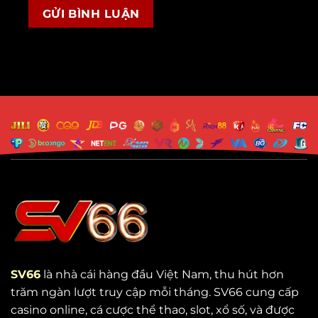
SV66
là nhà cái hàng đầu Việt Nam, thu hút hơn
trăm ngàn lượt truy cập mỗi tháng. SV66 cung cấp
casino online, cá cược thể thao, slot, xổ số, và được