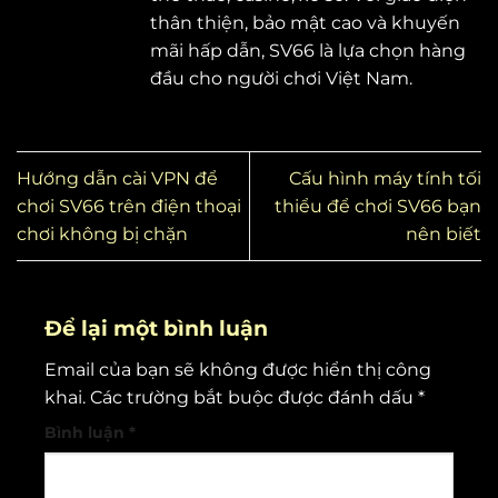
thân thiện, bảo mật cao và khuyến
mãi hấp dẫn, SV66 là lựa chọn hàng
đầu cho người chơi Việt Nam.
Hướng dẫn cài VPN để
Cấu hình máy tính tối
chơi SV66 trên điện thoại
thiểu để chơi SV66 bạn
chơi không bị chặn
nên biết
Để lại một bình luận
Email của bạn sẽ không được hiển thị công
khai.
Các trường bắt buộc được đánh dấu
*
Bình luận
*