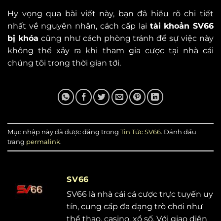
Hy vọng qua bài viết này, bạn đã hiểu rõ chi tiết
nhất về nguyên nhân, cách cấp lại
tài khoản SV66
bị khóa
cũng như cách phòng tránh để sự việc này
không thể xảy ra khi tham gia cược tại nhà cái
chúng tôi trong thời gian tới.
Mục nhập này đã được đăng trong
Tin Tức SV66
. Đánh dấu
trang
permalink
.
SV66
SV66 là nhà cái cá cược trực tuyến uy
tín, cung cấp đa dạng trò chơi như
thể thao, casino, xổ số. Với giao diện