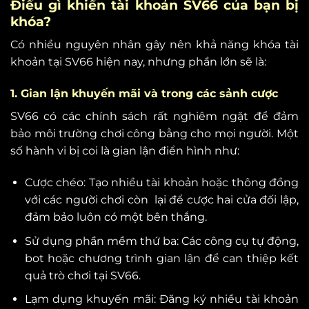
Điều gì khiến tài khoản SV66 của bạn bị
khóa?
Có nhiều nguyên nhân gây nên khả năng khóa tài
khoản tại SV66 hiện nay, nhưng phần lớn sẽ là:
1. Gian lận khuyến mãi và trong các sảnh cược
SV66 có các chính sách rất nghiêm ngặt để đảm
bảo môi trường chơi công bằng cho mọi người. Một
số hành vi bị coi là gian lận điển hình như:
Cược chéo: Tạo nhiều tài khoản hoặc thông đồng
với các người chơi còn lại để cược hai cửa đối lập,
đảm bảo luôn có một bên thắng.
Sử dụng phần mềm thứ ba: Các công cụ tự động,
bot hoặc chương trình gian lận để can thiệp kết
quả trò chơi tại SV66.
Lạm dụng khuyến mãi: Đăng ký nhiều tài khoản