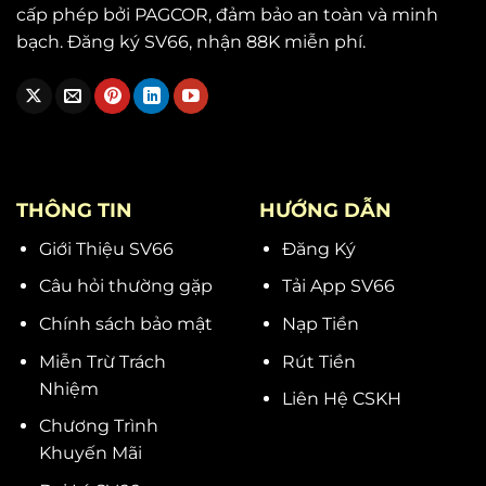
cấp phép bởi PAGCOR, đảm bảo an toàn và minh
bạch. Đăng ký SV66, nhận 88K miễn phí.
THÔNG TIN
HƯỚNG DẪN
Giới Thiệu SV66
Đăng Ký
Câu hỏi thường gặp
Tải App SV66
Chính sách bảo mật
Nạp Tiền
Miễn Trừ Trách
Rút Tiền
Nhiệm
Liên Hệ CSKH
Chương Trình
Khuyến Mãi