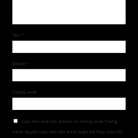
Tên
*
Email
*
Trang web
Lưu tên của tôi, email, và trang web trong
trình duyệt này cho lần bình luận kế tiếp của tôi.