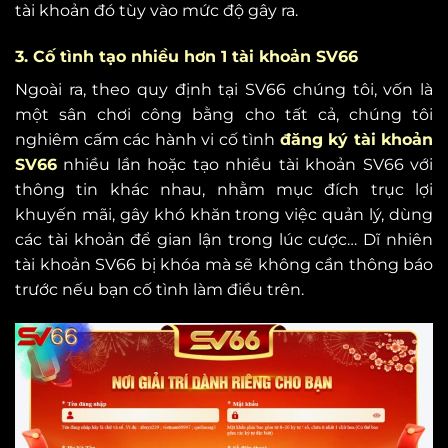
tài khoản đó tùy vào mức độ gây ra.
3. Cố tình tạo nhiều hơn 1 tài khoản SV66
Ngoài ra, theo quy định tại SV66 chúng tôi, vốn là
một sân chơi công bằng cho tất cả, chúng tôi
nghiêm cấm các hành vi cố tình
đăng ký tài khoản
SV66
nhiều lần hoặc tạo nhiều tài khoản SV66 với
thông tin khác nhau, nhằm mục đích trục lợi
khuyến mãi, gây khó khăn trong việc quản lý, dùng
các tài khoản để gian lận trong lúc cược… Dĩ nhiên
tài khoản SV66 bị khóa mà sẽ không cần thông báo
trước nếu bạn cố tình làm điều trên.