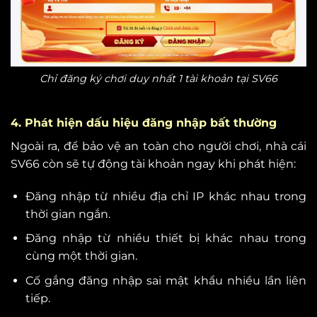
Chỉ đăng ký chơi duy nhất 1 tài khoản tại SV66
4. Phát hiện dấu hiệu đăng nhập bất thường
Ngoài ra, để bảo vệ an toàn cho người chơi, nhà cái
SV66 còn sẽ tự động tài khoản ngay khi phát hiện:
Đăng nhập từ nhiều địa chỉ IP khác nhau trong
thời gian ngắn.
Đăng nhập từ nhiều thiết bị khác nhau trong
cùng một thời gian.
Cố gắng đăng nhập sai mật khẩu nhiều lần liên
tiếp.