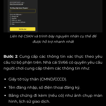
Liên hệ CSKH và trình bày nguyên nhân cụ thể để
được hỗ trợ nhanh nhất
Bước 2
: Cung cấp các thông tin xác thực theo yêu
cầu từ bộ phận trên. Nhà cái SV66 có quyền yêu cầu
người chơi cung cấp thêm các thông tin như:
Giấy tờ tùy thân (CMND/CCCD).
Tên đăng nhập, số điện thoại đăng ký.
Bằng chứng đi kèm (nếu có) như ảnh chụp màn
hình, lịch sử giao dịch.