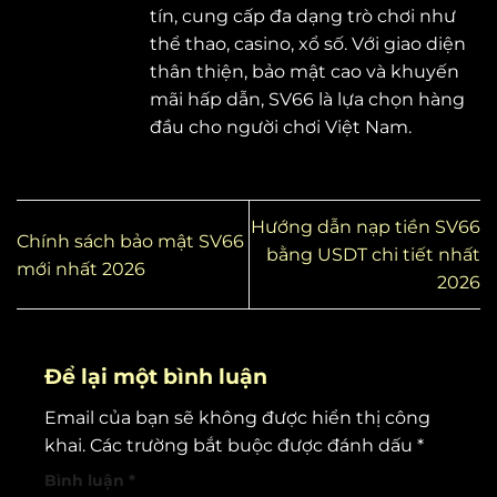
tín, cung cấp đa dạng trò chơi như
thể thao, casino, xổ số. Với giao diện
thân thiện, bảo mật cao và khuyến
mãi hấp dẫn, SV66 là lựa chọn hàng
đầu cho người chơi Việt Nam.
Hướng dẫn nạp tiền SV66
Chính sách bảo mật SV66
bằng USDT chi tiết nhất
mới nhất 2026
2026
Để lại một bình luận
Email của bạn sẽ không được hiển thị công
khai.
Các trường bắt buộc được đánh dấu
*
Bình luận
*