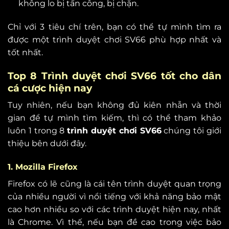
không lo bị tấn công, bị chặn.
Chỉ với 3 tiêu chí trên, bạn có thể tự mình tìm ra
được một trình duyệt chơi SV66 phù hợp nhất và
tốt nhất.
Top 8 Trình duyệt chơi SV66 tốt cho dân
cá cược hiện nay
Tuy nhiên, nếu bạn không đủ kiên nhẫn và thời
gian để tự mình tìm kiếm, thì có thể tham khảo
luôn 1 trong 8
trình duyệt chơi SV66
chúng tôi giới
thiệu bên dưới đây.
1. Mozilla Firefox
Firefox có lẽ cũng là cái tên trình duyệt quan trọng
của nhiều người vì nổi tiếng với khả năng bảo mật
cao hơn nhiều so với các trình duyệt hiện nay, nhất
là Chrome. Vì thế, nếu bạn đề cao trong việc bảo