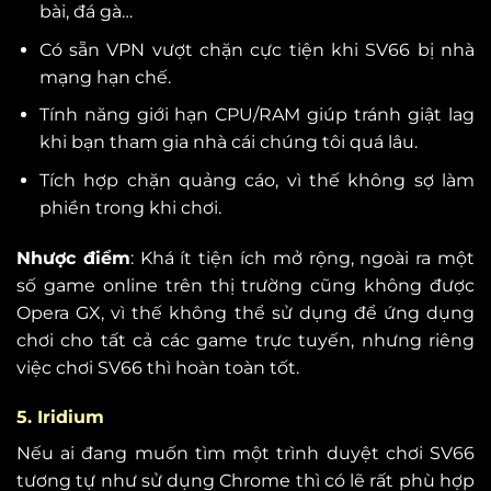
bài, đá gà…
Có sẵn VPN vượt chặn cực tiện khi SV66 bị nhà
mạng hạn chế.
Tính năng giới hạn CPU/RAM giúp tránh giật lag
khi bạn tham gia nhà cái chúng tôi quá lâu.
Tích hợp chặn quảng cáo, vì thế không sợ làm
phiền trong khi chơi.
Nhược điểm
: Khá ít tiện ích mở rộng, ngoài ra một
số game online trên thị trường cũng không được
Opera GX, vì thế không thể sử dụng để ứng dụng
chơi cho tất cả các game trực tuyến, nhưng riêng
việc chơi SV66 thì hoàn toàn tốt.
5. Iridium
Nếu ai đang muốn tìm một trình duyệt chơi SV66
tương tự như sử dụng Chrome thì có lẽ rất phù hợp