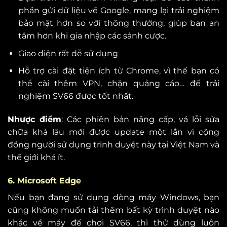
phần gửi dữ liệu về Google, mang lại trải nghiệm
bảo mật hơn so với thông thường, giúp bạn an
tâm hơn khi gia nhập các sảnh cược.
Giao diện rất dễ sử dụng
Hỗ trợ cài đặt tiện ích từ Chrome, vì thế bạn có
thể cài thêm VPN, chặn quảng cáo… để trải
nghiệm SV66 được tốt nhất.
Nhược điểm
: Các phiên bản nâng cấp, vá lỗi sửa
chữa khá lâu mới được update một lần vì cộng
đồng người sử dụng trình duyệt này tại Việt Nam và
thế giới khá ít.
6. Microsoft Edge
Nếu bạn đang sử dụng dòng máy Windows, bạn
cũng không muốn tải thêm bất kỳ trình duyệt nào
khác về máy để chơi SV66, thì thử dùng luôn