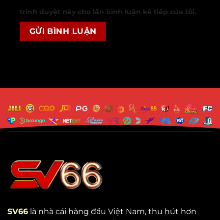
trình duyệt này cho lần bình luận kế tiếp của tôi.
SV66
là nhà cái hàng đầu Việt Nam, thu hút hơn