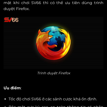
mật khi chơi SV66 thì có thể ưu tiên dùng trình
duyệt Firefox.
Trình duyệt Firefox
Ưu điểm
:
Tốc độ chơi SV66 ở các sảnh cược khá ổn định.