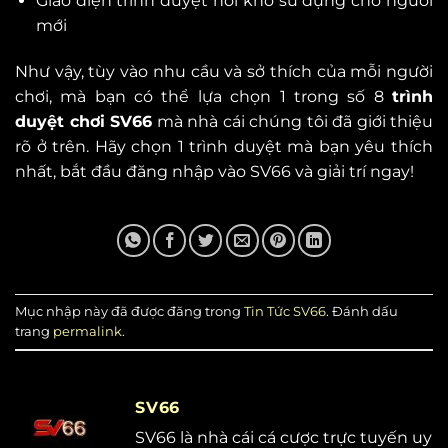
Giao diện trình duyệt hơi khó sử dụng cho người
mới
Như vậy, tùy vào nhu cầu và sở thích của mỗi người
chơi, mà bạn có thể lựa chọn 1 trong số 8
trình
duyệt chơi SV66
mà nhà cái chúng tôi đã giới thiệu
rõ ở trên. Hãy chọn 1 trình duyệt mà bạn yêu thích
nhất, bắt đầu đăng nhập vào SV66 và giải trí ngay!
Mục nhập này đã được đăng trong
Tin Tức SV66
. Đánh dấu
trang
permalink
.
SV66
SV66 là nhà cái cá cược trực tuyến uy