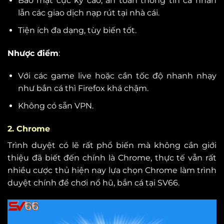
Bảo mật cực kỳ cao, an toàn thông tin cá nhân
lẫn các giao dịch nạp rút tại nhà cái.
Tiện ích đa dạng, tùy biến tốt.
Nhược điểm
:
Với các game live hoặc cần tốc độ nhanh nhạy
như bắn cá thì Firefox khá chậm.
Không có sẵn VPN.
2. Chrome
Trình duyệt có lẽ rất phổ biến mà không cần giới
thiệu đã biết đến chính là Chrome, thực tế vẫn rất
nhiều cược thủ hiện nay lựa chọn Chrome làm trình
duyệt chính để chơi nổ hũ, bắn cá tại SV66.